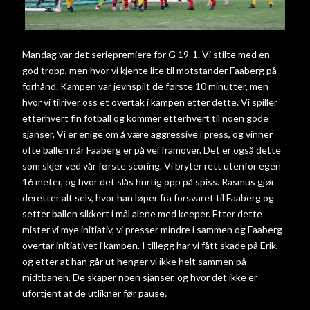
Mandag var det seriepremiere for G 19-1. Vi stilte med en
god tropp, men hvor vi kjente lite til motstander Faaberg på
forhånd. Kampen var jevnspilt de første 10 minutter, men
hvor vi tilriver oss et overtak i kampen etter dette. Vi spiller
etterhvert fin fotball og kommer etterhvert til noen gode
sjanser. Vi er enige om å være aggressive i press, og vinner
ofte ballen når Faaberg er på vei framover. Det er også dette
som skjer ved vår første scoring. Vi bryter rett utenfor egen
16 meter, og hvor det slås hurtig opp på spiss. Rasmus gjør
deretter alt selv, hvor han løper fra forsvaret til Faaberg og
setter ballen sikkert i mål alene med keeper. Etter dette
mister vi mye initiativ, vi presser mindre i sammen og Faaberg
overtar initiativet i kampen. I tillegg har vi fått skade på Erik,
og etter at han går ut henger vi ikke helt sammen på
midtbanen. De skaper noen sjanser, og hvor det ikke er
ufortjent at de utlikner før pause.