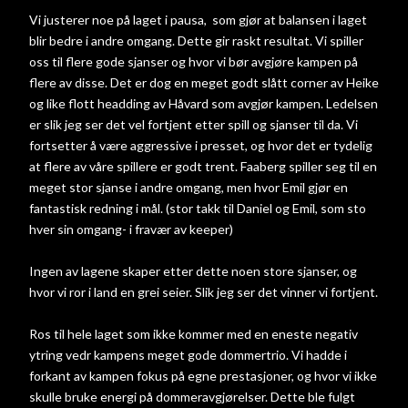
Vi justerer noe på laget i pausa, som gjør at balansen i laget
blir bedre i andre omgang. Dette gir raskt resultat. Vi spiller
oss til flere gode sjanser og hvor vi bør avgjøre kampen på
flere av disse. Det er dog en meget godt slått corner av Heike
og like flott headding av Håvard som avgjør kampen. Ledelsen
er slik jeg ser det vel fortjent etter spill og sjanser til da. Vi
fortsetter å være aggressive i presset, og hvor det er tydelig
at flere av våre spillere er godt trent. Faaberg spiller seg til en
meget stor sjanse i andre omgang, men hvor Emil gjør en
fantastisk redning i mål. (stor takk til Daniel og Emil, som sto
hver sin omgang- i fravær av keeper)
Ingen av lagene skaper etter dette noen store sjanser, og
hvor vi ror i land en grei seier. Slik jeg ser det vinner vi fortjent.
Ros til hele laget som ikke kommer med en eneste negativ
ytring vedr kampens meget gode dommertrio. Vi hadde i
forkant av kampen fokus på egne prestasjoner, og hvor vi ikke
skulle bruke energi på dommeravgjørelser. Dette ble fulgt